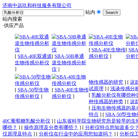
济南中远玖和科技服务有限公司
站内
站内搜索
·供应产品
[
SBA-40E生物传
[
SB
[
SBA-40E双通道
[
SBA-50B单通
感分析仪
]
分析
生物传感分析仪
道生物传感分析
]
仪
]
物传感器的研究
]
[
这
试原理
]
[
浅谈传感分
[
SBA-50型生物
[
SBA-40E生物传
[
乳酸分析仪有哪些种
传感分析仪
]
感分析仪
]
种传感器的种类
]
[
这
[
压电生物传感器的基
特点
]
[
SBA-50型
40C葡萄糖乳酸分析仪
]
[
山东省科学院生物研究所是较早的生
哪些？
]
[
操作原理及分类有哪些？
]
[
分析仪特点您知道多少
仪原理及特点
]
[
分析仪在行业中的应用您知道吗？
]
[
分析仪