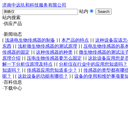
济南中远玖和科技服务有限公司
站内
站内搜索
·供应产品
·新闻动态
[
浅谈电生物传感器的制备
]
[
本产品的特点
]
[
这种设备应该怎
东西
]
[
浅析微生物传感器的测试原理
]
[
压电生物传感器的基
传感器的固定
]
[
这种传感器的种类
]
[
微生物传感器的测试法
原理介绍
]
[
压电生物传感器要怎么固定
]
[
这款设备应用您是
解一下分析仪原理及特点
]
[
分析仪在行业中的应用您知道吗？
知道吗？
]
[
传感器应用您知道多少？
]
[
传感器的类型都有哪
呢？
]
[
这款设备的功能有哪些？
]
[
设备的使用和维护事项要
·百科信息
·下载中心