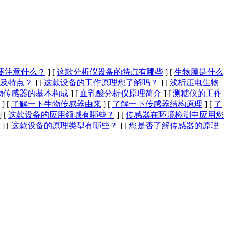
要注意什么？
]
[
这款分析仪设备的特点有哪些
]
[
生物膜是什么
及特点？
]
[
这款设备的工作原理您了解吗？
]
[
浅析压电生物
物传感器的基本构成
]
[
血乳酸分析仪原理简介
]
[
测糖仪的工作
]
[
了解一下生物传感器由来
]
[
了解一下传感器结构原理
]
[
了
]
[
这款设备的应用领域有哪些？
]
[
传感器在环境检测中应用您
]
[
这款设备的原理类型有哪些？
]
[
您是否了解传感器的原理