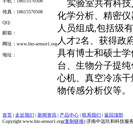
实验室共有科技
手机：18615570508
传真：18615570508
化学分析、精密仪
QQ:
人员组成
,
包括级
邮箱：
人才
2
名、获得政
网址：www.bio-sensor1.org
具有博士和硕士学
地址：
台、生物分子提纯
心机、真空冷冻干
物传感分析仪等。
首页
|
走近我们
|
新闻资讯
|
产品中心
|
联系我们
|
返回顶部
Copyright www.bio-sensor1.org(
复制链接
) 济南中远玖和科技服