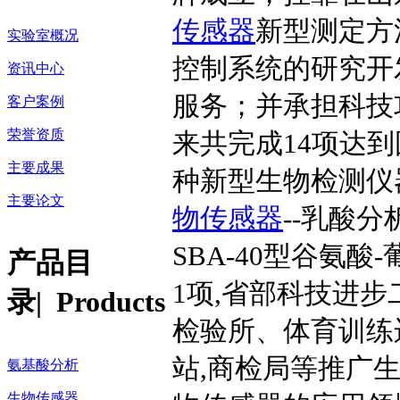
传感器
新型测定方
实验室概况
控制系统的研究开
资讯中心
服务；并承担科技
客户案例
荣誉资质
来共完成14项达
主要成果
种新型生物检测仪
主要论文
物传感器
--乳酸
SBA-40型谷氨
产品目
1项,省部科技进
录
| Products
检验所、体育训练
站,商检局等推广
氨基酸分析
生物传感器